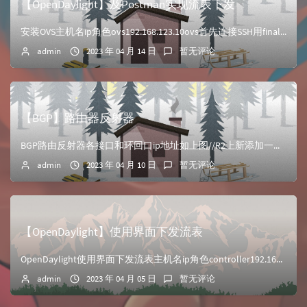
【OpenDaylight】及Postman实现流表下发
安装OVS主机名ip角色ovs192.168.123.10ovs首先连接SSH用finalshell连接，需要提前配置好ip和网卡上传ovs源文件，并解压...
admin
2023 年 04 月 14 日
暂无评论
【BGP】路由器反射器
BGP路由反射器各接口和环回口ip地址如上图//R2上新添加一个loopback1 ip add 10.2.2.2 24在R2、R3路由器上测试连通性&l...
admin
2023 年 04 月 10 日
暂无评论
【OpenDaylight】使用界面下发流表
OpenDaylight使用界面下发流表主机名ip角色controller192.168.123.10控制器1ovs192.168.123.20交换机pc...
admin
2023 年 04 月 05 日
暂无评论