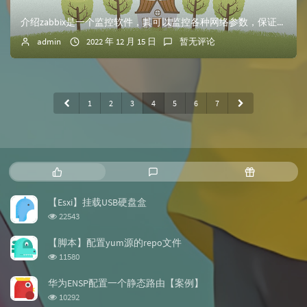
介绍zabbix是一个监控软件，其可以监控各种网络参数，保证企业服务架构安全运营，同时支持灵活的告警机制，可以使得运维人员快速定位故障、解决问题。zabb...
admin
2022 年 12 月 15 日
暂无评论
1
2
3
4
5
6
7
热
最
随
门
新
机
文
评
文
【Esxi】挂载USB硬盘盒
章
论
章
浏
22543
览
次
【脚本】配置yum源的repo文件
数:
浏
11580
览
次
华为ENSP配置一个静态路由【案例】
数:
浏
10292