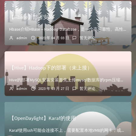
【Hbase】部署安装
Hbase介绍HBase – Hadoop Database，是一个高可靠性、高性能、面向列、可伸缩的分布式存储系统，利用HBase技术可在廉价PC Se...
admin
2023 年 04 月 03 日
暂无评论
【Hive】Hadoop下的部署（未上接）
Hive的部署MySQL安装安装首先上传mysql数据库的rpm压缩包到主机/opt/software//解压缩包到当前目录中 [root@master-...
admin
2023 年 03 月 27 日
暂无评论
【OpenDaylight】Karaf的使用
Karaf使用ssh可能会连接不上，需要配置本地VM8的网卡，或者ssh，推荐下面方法vi /etc/ssh/sshd_config //最后添加一行 P...