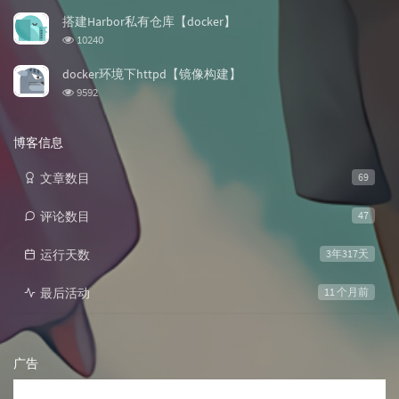
览
次
搭建Harbor私有仓库【docker】
数:
浏
10240
览
次
docker环境下httpd【镜像构建】
数:
浏
9592
览
次
数:
博客信息
文章数目
69
评论数目
47
运行天数
3年317天
最后活动
11 个月前
广告