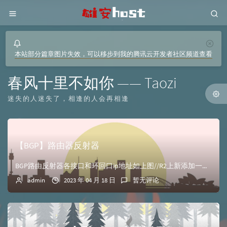
本站部分篇章图片失效，可以移步到我的腾讯云开发者社区频道查看
春风十里不如你 —— Taozi
迷失的人迷失了，相逢的人会再相逢
【BGP】路由器反射器
BGP路由反射器各接口和环回口ip地址如上图//R2上新添加一个loopback1 ip add 10.2.2.2 24在R2、R3路由器上测试连通性&l...
admin
2023 年 04 月 18 日
暂无评论