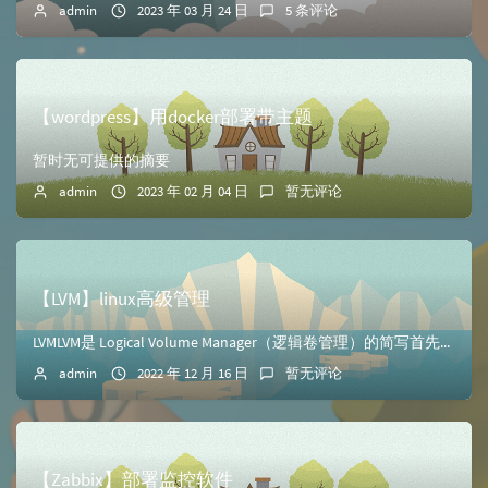
admin
2023 年 03 月 24 日
5 条评论
【wordpress】用docker部署带主题
暂时无可提供的摘要
admin
2023 年 02 月 04 日
暂无评论
【LVM】linux高级管理
LVMLVM是 Logical Volume Manager（逻辑卷管理）的简写首先添加一块20G的磁盘（sdb），之后安装xfsdump[root@cl...
admin
2022 年 12 月 16 日
暂无评论
【Zabbix】部署监控软件