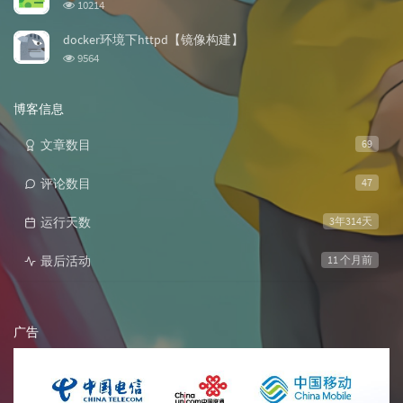
浏
10214
览
次
docker环境下httpd【镜像构建】
数:
浏
9564
览
次
数:
博客信息
文章数目
69
评论数目
47
运行天数
3年314天
最后活动
11 个月前
广告