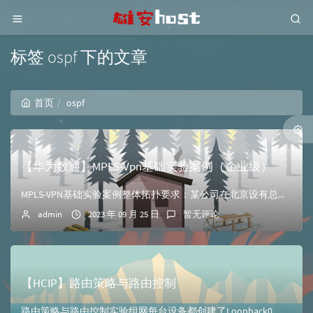
标签 ospf 下的文章
首页
ospf
【华为数通】MPLS-Vpn基础实验案例（企业级）
MPLS-VPN基础实验案例整体拓扑要求：某公司在北京设有总部并且在重庆设置分部。公司希望两个区域的员工可以通过私网路由互相访问。在网络边缘设备上使用BG...
admin
2023 年 09 月 25 日
暂无评论
【HCIP】路由策略与路由控制
路由策略与路由控制实验组网每台设备都创建了Loopback0，地址为10.123.x.x/32（x为设备号）在R2、R4上测试ip连通性配置OSPF、IS...