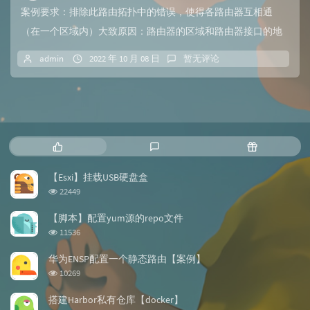
案例要求：排除此路由拓扑中的错误，使得各路由器互相通
（在一个区域内）大致原因：路由器的区域和路由器接口的地
址是否正常常用命令：display ip rou...
admin
2022 年 10 月 08 日
暂无评论
热
最
随
门
新
机
文
评
文
【Esxi】挂载USB硬盘盒
章
论
章
浏
22449
览
次
【脚本】配置yum源的repo文件
数:
浏
11536
览
次
华为ENSP配置一个静态路由【案例】
数:
浏
10269
览
次
搭建Harbor私有仓库【docker】
数: