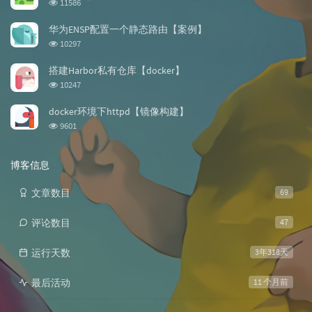
浏
11586
览
次
华为ENSP配置一个静态路由【案例】
数:
浏
10297
览
次
搭建Harbor私有仓库【docker】
数:
浏
10247
览
次
docker环境下httpd【镜像构建】
数:
浏
9601
览
次
数:
博客信息
文章数目
69
评论数目
47
运行天数
3年318天
最后活动
11 个月前