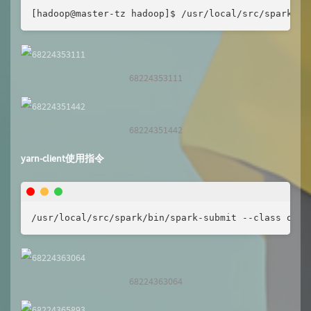
[hadoop@master-tz hadoop]$ /usr/local/src/spark/bi
68224353111
68224351442
yarn-client使用指令
/usr/local/src/spark/bin/spark-submit --class org.
68224363064