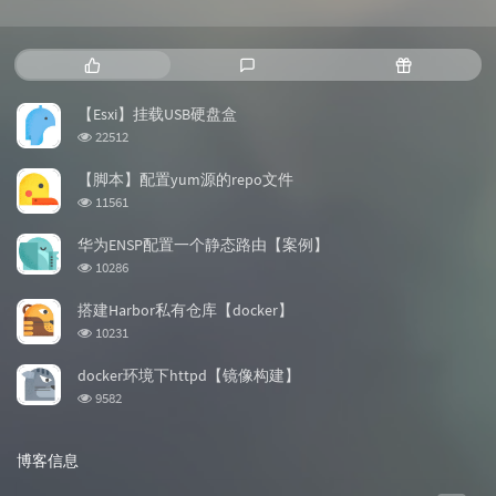
热
最
随
门
新
机
文
评
文
【Esxi】挂载USB硬盘盒
章
论
章
浏
22512
览
次
【脚本】配置yum源的repo文件
数:
浏
11561
览
次
华为ENSP配置一个静态路由【案例】
数:
浏
10286
览
次
搭建Harbor私有仓库【docker】
数:
浏
10231
览
次
docker环境下httpd【镜像构建】
数:
浏
9582
览
次
数:
博客信息