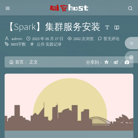
【Spark】集群服务安装
博
发
admin
2023 年 05 月 27 日
2502 次浏览
暂无评论
主：
布
分
3803字数
公共
实践记录
时
类：
间：
首页
正文
分享到：