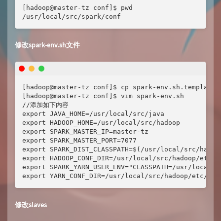
[hadoop@master-tz conf]$ pwd

/usr/local/src/spark/conf
修改spark-env.sh文件
[hadoop@master-tz conf]$ cp spark-env.sh.template s
[hadoop@master-tz conf]$ vim spark-env.sh

//添加如下内容

export JAVA_HOME=/usr/local/src/java

export HADOOP_HOME=/usr/local/src/hadoop

export SPARK_MASTER_IP=master-tz

export SPARK_MASTER_PORT=7077

export SPARK_DIST_CLASSPATH=$(/usr/local/src/hadoop
export HADOOP_CONF_DIR=/usr/local/src/hadoop/etc/ha
export SPARK_YARN_USER_ENV="CLASSPATH=/usr/local/sr
export YARN_CONF_DIR=/usr/local/src/hadoop/etc/had
修改slaves