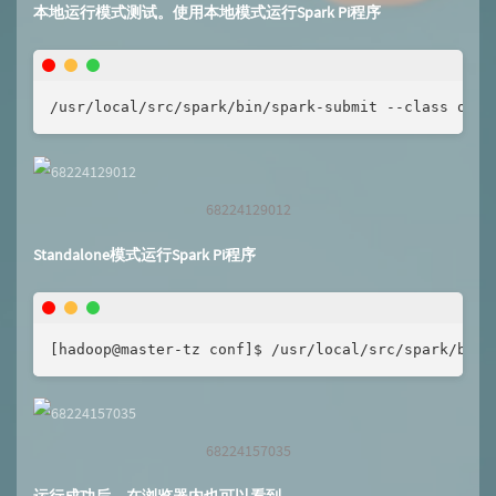
本地运行模式测试。使用本地模式运行Spark Pi程序
/usr/local/src/spark/bin/spark-submit --class org.
68224129012
Standalone模式运行Spark Pi程序
[hadoop@master-tz conf]$ /usr/local/src/spark/bin/
68224157035