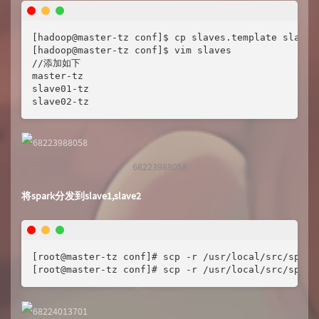
[hadoop@master-tz conf]$ cp slaves.template slaves

[hadoop@master-tz conf]$ vim slaves

//添加如下

master-tz

slave01-tz

slave02-tz
68223988058
将spark分发到slave1,slave2
[root@master-tz conf]# scp -r /usr/local/src/spark/
[root@master-tz conf]# scp -r /usr/local/src/spark