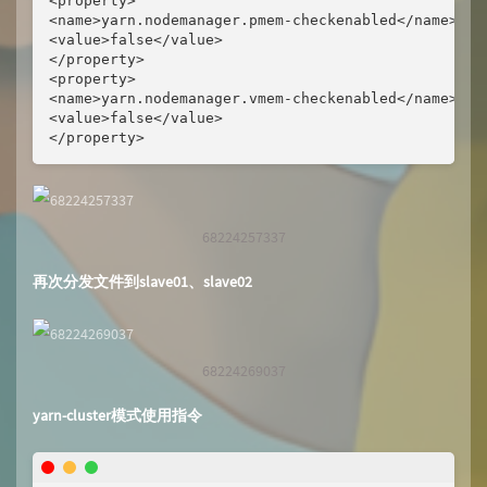
<property>

<name>yarn.nodemanager.pmem-checkenabled</name>

<value>false</value>

</property>

<property>

<name>yarn.nodemanager.vmem-checkenabled</name>

<value>false</value>

</property>
68224257337
再次分发文件到slave01、slave02
68224269037
yarn-cluster模式使用指令