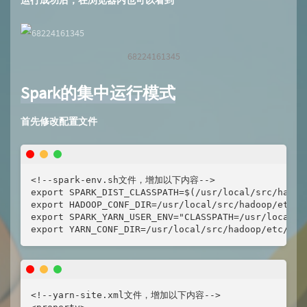
运行成功后，在浏览器内也可以看到
68224161345
Spark的集中运行模式
首先修改配置文件
<!--spark-env.sh文件，增加以下内容-->

export SPARK_DIST_CLASSPATH=$(/usr/local/src/hadoop
export HADOOP_CONF_DIR=/usr/local/src/hadoop/etc/ha
export SPARK_YARN_USER_ENV="CLASSPATH=/usr/local/sr
export YARN_CONF_DIR=/usr/local/src/hadoop/etc/had
<!--yarn-site.xml文件，增加以下内容-->
