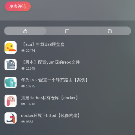
发表评论
热
最
随
门
新
机
文
评
文
【Esxi】挂载USB硬盘盒
章
论
章
浏
22474
览
次
【脚本】配置yum源的repo文件
数:
浏
11545
览
次
华为ENSP配置一个静态路由【案例】
数:
浏
10275
览
次
搭建Harbor私有仓库【docker】
数:
浏
10218
览
次
docker环境下httpd【镜像构建】
数:
浏
9565
览
次