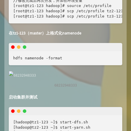
//修改完成后再次分发，并加在环境变量

[root@tz1-123 hadoop]# source /etc/profile

[root@tz1-123 hadoop]# scp /etc/profile tz2-123:/et
[root@tz1-123 hadoop]# scp /etc/profile tz3-123:/e
在tz1-123（master）上格式化namenode
hdfs namenode -format
68232948333
启动集群并测试
[hadoop@tz1-123 ~]$ start-dfs.sh

[hadoop@tz2-123 ~]$ start-yarn.sh
