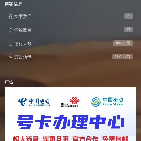
数:
博客信息
文章数目
69
评论数目
47
运行天数
3年315天
最后活动
11 个月前
广告