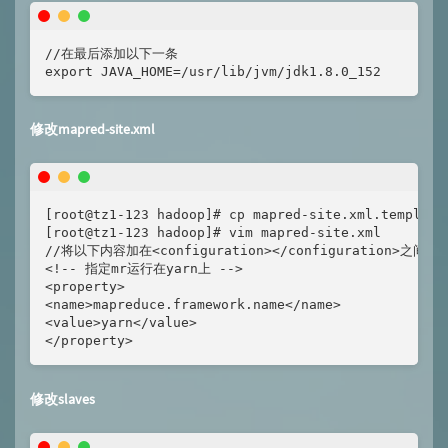
//在最后添加以下一条

export JAVA_HOME=/usr/lib/jvm/jdk1.8.0_152
修改mapred-site.xml
[root@tz1-123 hadoop]# cp mapred-site.xml.template 
[root@tz1-123 hadoop]# vim mapred-site.xml

//将以下内容加在<configuration></configuration>之间

<!-- 指定mr运行在yarn上 -->

<property>

<name>mapreduce.framework.name</name>

<value>yarn</value>

</property>
修改slaves