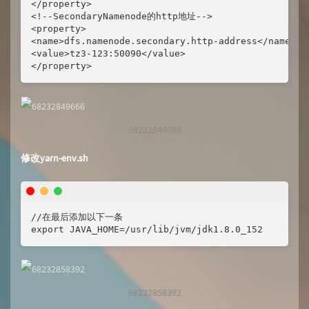
</property>

<!--SecondaryNamenode的http地址-->

<property>

<name>dfs.namenode.secondary.http-address</name>

<value>tz3-123:50090</value>

</property>
68232849666
修改yarn-env.sh
//在最后添加以下一条

export JAVA_HOME=/usr/lib/jvm/jdk1.8.0_152
68232858392