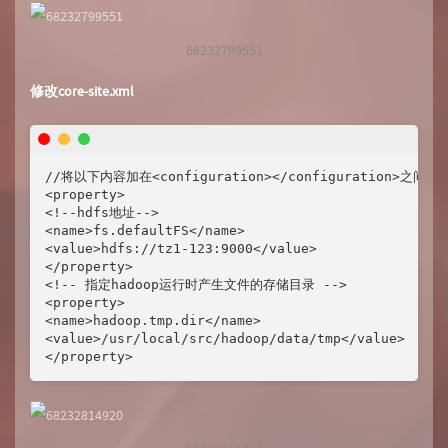
68232799551
修改core-site.xml
//将以下内容加在<configuration></configuration>之间

<property>

<!--hdfs地址-->

<name>fs.defaultFS</name>

<value>hdfs://tz1-123:9000</value>

</property>

<!-- 指定hadoop运行时产生文件的存储目录 -->

<property>

<name>hadoop.tmp.dir</name>

<value>/usr/local/src/hadoop/data/tmp</value>

</property>