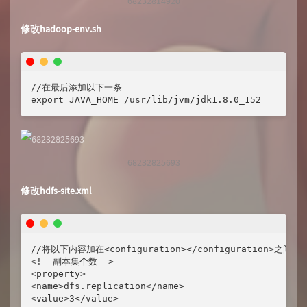
68232814920
修改hadoop-env.sh
//在最后添加以下一条

export JAVA_HOME=/usr/lib/jvm/jdk1.8.0_152
68232825693
修改hdfs-site.xml
//将以下内容加在<configuration></configuration>之间

<!--副本集个数-->

<property>

<name>dfs.replication</name>

<value>3</value>
