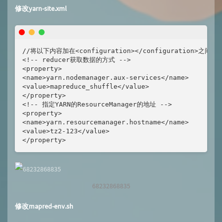
修改yarn-site.xml
//将以下内容加在<configuration></configuration>之间

<!-- reducer获取数据的方式 -->

<property>

<name>yarn.nodemanager.aux-services</name>

<value>mapreduce_shuffle</value>

</property>

<!-- 指定YARN的ResourceManager的地址 -->

<property>

<name>yarn.resourcemanager.hostname</name>

<value>tz2-123</value>

</property>
68232868835
修改mapred-env.sh