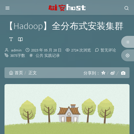
【Hadoop】全分布式安装集群
博
发
admin
2023 年 05 月 28 日
2724 次浏览
暂无评论
主：
布
分
3875字数
公共
实践记录
时
类：
间：
首页
正文
分享到：