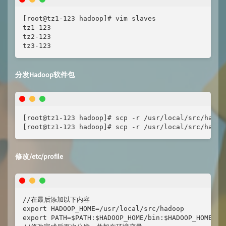
[root@tz1-123 hadoop]# vim slaves

tz1-123

tz2-123

tz3-123
分发Hadoop软件包
[root@tz1-123 hadoop]# scp -r /usr/local/src/hadoop
[root@tz1-123 hadoop]# scp -r /usr/local/src/hadoo
修改/etc/profile
//在最后添加以下内容

export HADOOP_HOME=/usr/local/src/hadoop

export PATH=$PATH:$HADOOP_HOME/bin:$HADOOP_HOME/sbi