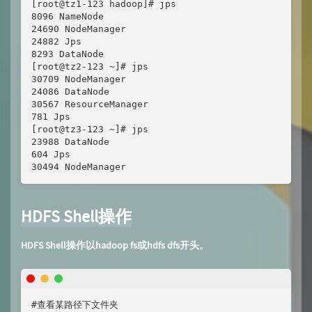
[root@tz1-123 hadoop]# jps

8096 NameNode

24690 NodeManager

24882 Jps

8293 DataNode

[root@tz2-123 ~]# jps

30709 NodeManager

24086 DataNode

30567 ResourceManager

781 Jps

[root@tz3-123 ~]# jps

23988 DataNode

604 Jps

30494 NodeManager
HDFS Shell操作
HDFS Shell操作以hadoop fs或hdfs dfs开头。
#查看某路径下文件夹
