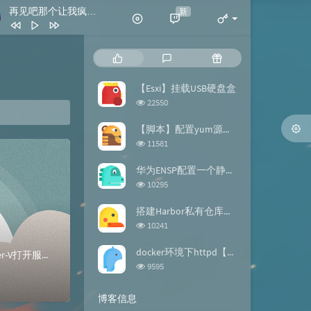
再见吧那个让我疯狂的女孩
新
- 来一碗老于
再见吧那个让我疯狂的女孩
热
最
随
来一碗老于
你从未离去
7wiz
门
新
机
文
评
文
【Esxi】挂载USB硬盘盒
拍拍灰
脏饼干
章
论
章
浏
22550
我喜欢简单的生活
黄雯雯
览
次
【脚本】配置yum源的repo文件
反转地球
潘玮柏
数:
浏
11581
览
谢谢你
刀郎
次
华为ENSP配置一个静态路由【案例】
数:
浏
10295
览
次
搭建Harbor私有仓库【docker】
数:
浏
10241
览
次
docker环境下httpd【镜像构建】
Win2022系统使用轻舟Hyper-v控制器安装环境2680v4*2 64G 1TSSD Win2022系统安装Hyper-V打开服务器管理器右上角的添...
数:
浏
9595
览
次
博客信息
数: