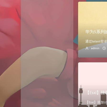
动态
微淘云网络
Xiongan图床
若海技术博客
KKgithub
华为S系列的
与你-Yuni
归去如风
admin
【Esxi】