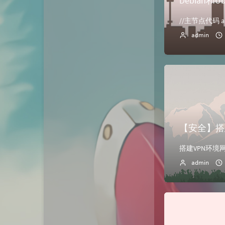
Debian和U
//主节点代码 apt up
admin
【安全】搭
admin