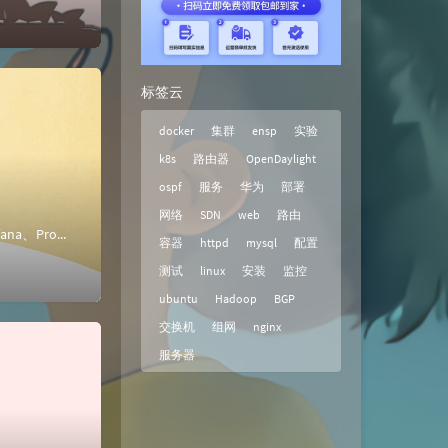
标签云
docker
集群
ensp
实验
k8s
路由器
OpenDaylight
ospf
服务
华为
部署
网络
SDN
web
路由
基于Kubernetes集群的监控网络服务介绍需要以下环境Kubernetes集群Blackbox工具Grafana、Prometheus监控大致功能：通...
容器
httpd
mysql
配置
测试
linux
安装
监控
ubuntu
Hadoop
BGP
交换机
组网
nginx
服务器