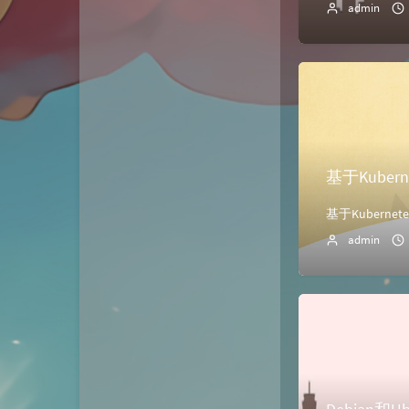
admin
基于Kube
admin