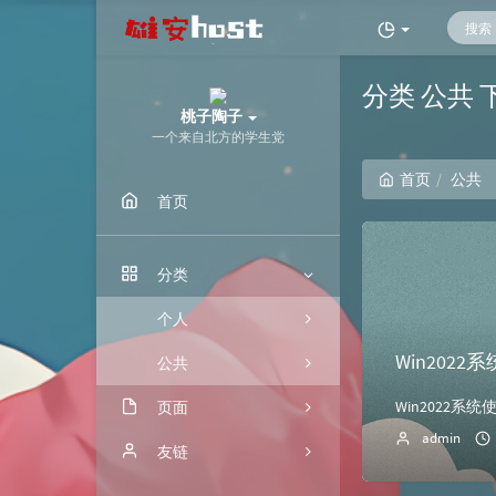
分类 公共
桃子陶子
一个来自北方的学生党
首页
公共
首页
分类
个人
Win2022
公共
页面
admin
归档
友链