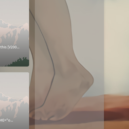
MPLS的基础配置整体拓扑首先配置各个路由器及接口ip地址配置OSPFR1： [R1-ospf-1]dis this [V200R003C00] # os...
="o...