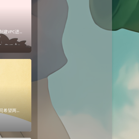
构建 VPC 并启动 Web 服务器创建 VPC。创建子网。配置安全组。在 VPC 中启动 EC2 实例创建VPC进入AWS管理控制台中，创建VPC，包括...
MPLS-VPN基础实验案例整体拓扑要求：某公司在北京设有总部并且在重庆设置分部。公司希望两个区域的员工可以通过私网路由互相访问。在网络边缘设备上使用BG...