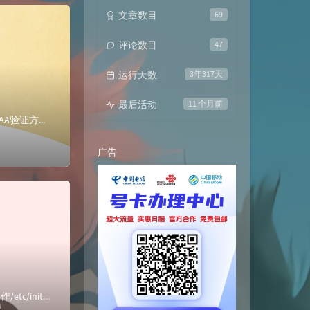
文章数目
69
评论数目
47
运行天数
3年317天
最后活动
11 个月前
通过telent登录交换机应用场景:两台物理交换机（同段）之间的telnet访问 SW2 可以 以AAA验证方式登录到SW1的VRP系统已经配置好了交换机...
广告
【Esxi】添加USB硬盘盒开启SSH首先Esxi开启SSH挂载USB硬盘在没有插入USB硬盘前的操作/etc/init.d/usbarbitrator ...