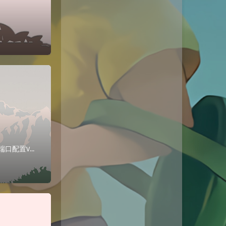
搭建VPN环境网络拓扑作为VPN服务器的Win2003 添加一张网卡用于连接内部权限子网的端口配置VPN服务器选择路由和远程访问选择配置VPN服务器选择外...