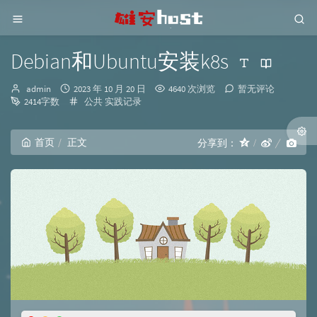
Debian和Ubuntu安装k8s
博
发
admin
2023 年 10 月 20 日
4640 次浏览
暂无评论
主：
布
分
2414字数
公共
实践记录
时
类：
间：
首页
正文
分享到：