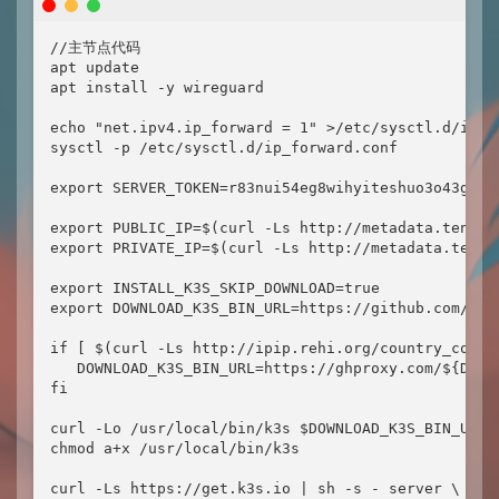
//主节点代码

apt update

apt install -y wireguard

echo "net.ipv4.ip_forward = 1" >/etc/sysctl.d/ip_fo
sysctl -p /etc/sysctl.d/ip_forward.conf

export SERVER_TOKEN=r83nui54eg8wihyiteshuo3o43gbf7u
export PUBLIC_IP=$(curl -Ls http://metadata.tencen
export PRIVATE_IP=$(curl -Ls http://metadata.tence
export INSTALL_K3S_SKIP_DOWNLOAD=true

export DOWNLOAD_K3S_BIN_URL=https://github.com/k3s
if [ $(curl -Ls http://ipip.rehi.org/country_code) 
   DOWNLOAD_K3S_BIN_URL=https://ghproxy.com/${DOWNL
fi

curl -Lo /usr/local/bin/k3s $DOWNLOAD_K3S_BIN_URL

chmod a+x /usr/local/bin/k3s

curl -Ls https://get.k3s.io | sh -s - server \
