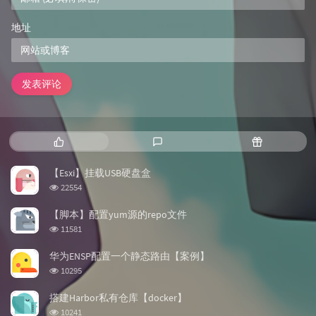
地址
发表评论
热
最
随
门
新
机
文
评
文
【Esxi】挂载USB硬盘盒
章
论
章
浏
22554
览
次
【脚本】配置yum源的repo文件
数:
浏
11581
览
次
华为ENSP配置一个静态路由【案例】
数:
浏
10295
览
次
搭建Harbor私有仓库【docker】
数:
浏
10241