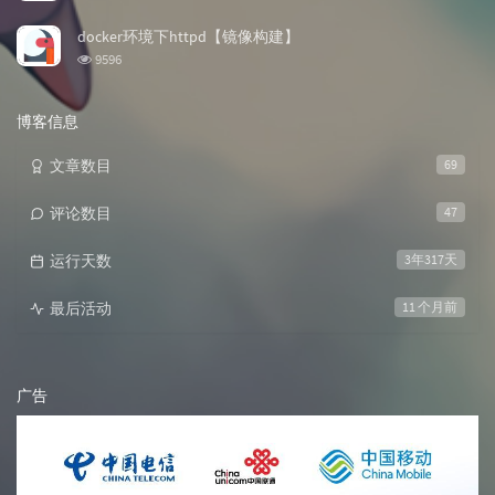
览
次
docker环境下httpd【镜像构建】
数:
浏
9596
览
次
数:
博客信息
文章数目
69
评论数目
47
运行天数
3年317天
最后活动
11 个月前
广告