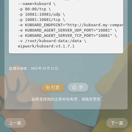
  --name=kuboard \

  -p 80:80/tcp \

  -p 10081:10081/udp \

  -p 10081:10081/tcp \

  -e KUBOARD_ENDPOINT="http://kuboard.my-company.co
  -e KUBOARD_AGENT_SERVER_UDP_PORT="10081" \

  -e KUBOARD_AGENT_SERVER_TCP_PORT="10081" \

  -v /root/kuboard-data:/data \

  eipwork/kuboard:v3.1.7.1
最后修改：2023 年 10 月 21 日
打赏
赞
如果觉得我的文章对你有用，请随意赞赏
上一篇
下一篇