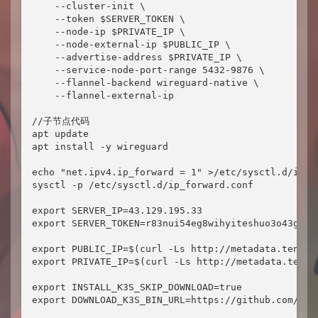
    --cluster-init \

    --token $SERVER_TOKEN \

    --node-ip $PRIVATE_IP \

    --node-external-ip $PUBLIC_IP \

    --advertise-address $PRIVATE_IP \

    --service-node-port-range 5432-9876 \

    --flannel-backend wireguard-native \

    --flannel-external-ip

//子节点代码

apt update

apt install -y wireguard

echo "net.ipv4.ip_forward = 1" >/etc/sysctl.d/ip_fo
sysctl -p /etc/sysctl.d/ip_forward.conf

export SERVER_IP=43.129.195.33

export SERVER_TOKEN=r83nui54eg8wihyiteshuo3o43gbf7u
export PUBLIC_IP=$(curl -Ls http://metadata.tencen
export PRIVATE_IP=$(curl -Ls http://metadata.tence
export INSTALL_K3S_SKIP_DOWNLOAD=true

export DOWNLOAD_K3S_BIN_URL=https://github.com/k3s