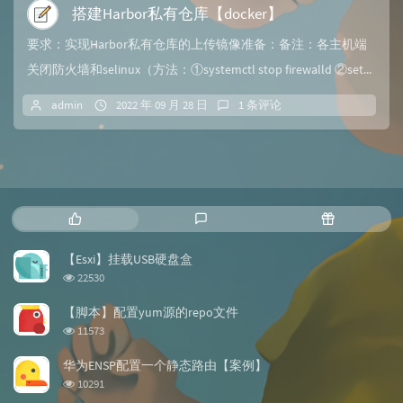
搭建Harbor私有仓库【docker】
要求：实现Harbor私有仓库的上传镜像准备：备注：各主机端
关闭防火墙和selinux（方法：①systemctl stop firewalld ②set...
admin
2022 年 09 月 28 日
1 条评论
热
最
随
门
新
机
文
评
文
【Esxi】挂载USB硬盘盒
章
论
章
浏
22530
览
次
【脚本】配置yum源的repo文件
数:
浏
11573
览
次
华为ENSP配置一个静态路由【案例】
数:
浏
10291
览