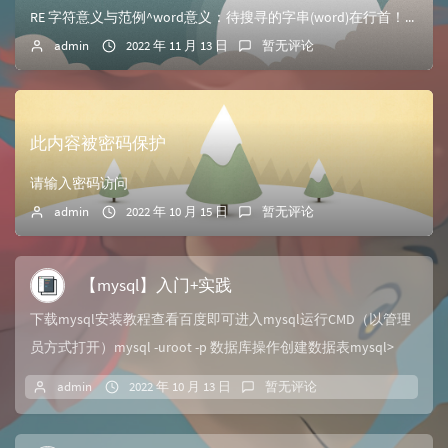
RE 字符意义与范例^word意义：待搜寻的字串(word)在行首！<br/>范例：搜寻行首为『 # 』开始的那一行，并列出行号> gr...
admin
2022 年 11 月 13 日
暂无评论
此内容被密码保护
请输入密码访问
admin
2022 年 10 月 15 日
暂无评论
【mysql】入门+实践
下载mysql安装教程查看百度即可进入mysql运行CMD（以管理
员方式打开）mysql -uroot -p 数据库操作创建数据表mysql>
CR...
admin
2022 年 10 月 13 日
暂无评论