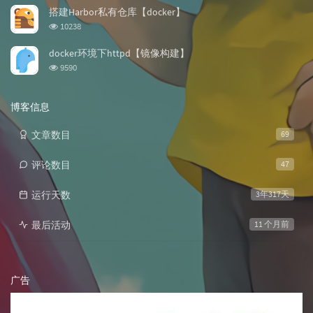
次
搭建Harbor私有仓库【docker】
数:
浏
10238
览
次
docker环境下httpd【镜像构建】
数:
浏
9590
览
次
数:
博客信息
文章数目
69
评论数目
47
运行天数
3年317天
最后活动
11 个月前
广告