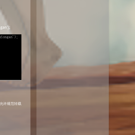
ngan');
 允许规范转载