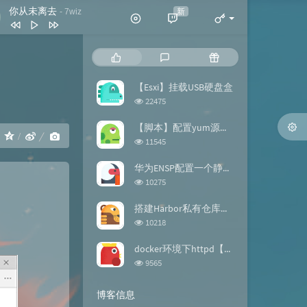
你从未离去
新
- 7wiz
你从未离去
7wiz
热
最
随
拍拍灰
脏饼干
门
新
机
文
评
文
【Esxi】挂载USB硬盘盒
我喜欢简单的生活
黄雯雯
章
论
章
浏
22475
反转地球
潘玮柏
览
次
【脚本】配置yum源的repo文件
谢谢你
刀郎
：
数:
浏
11545
览
此生最难忘 (DJ版)
宋天存 / 陈雪
次
华为ENSP配置一个静态路由【案例】
数:
浏
10275
览
次
搭建Harbor私有仓库【docker】
数:
浏
10218
览
次
docker环境下httpd【镜像构建】
数:
浏
9565
览
次
博客信息
数: