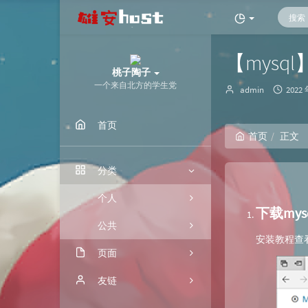
【mysq
桃子陶子
一个来自北方的学生党
博
发
admin
2022 
主：
布
时
首页
间：
首页
正文
分类
个人
下载mys
公共
安装教程查
页面
归档
友链