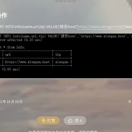
创建数据表
操作
T INTO info(name,url,tip) VALUE('雄安host','
https://www.xiongan.host
','xio
写入信息到数据表中
©
年 10 月 13 日
打赏
赞
6