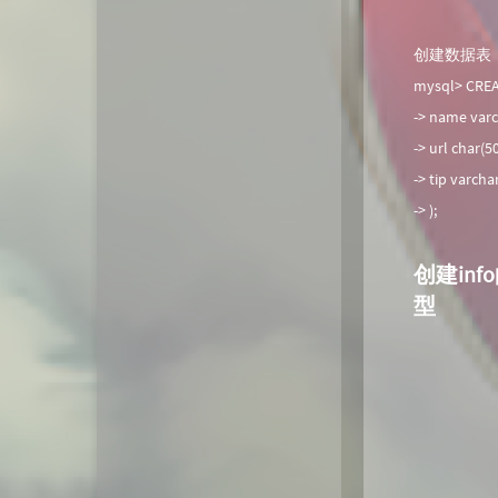
创建数据表
mysql> CREA
-> name var
-> url char(
-> tip varc
-> );
创建in
型