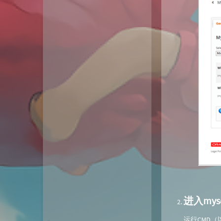
动态
微淘云网络
Xiongan图床
若海技术博客
KKgithub
与你-Yuni
归去如风
进入mys
运行CMD