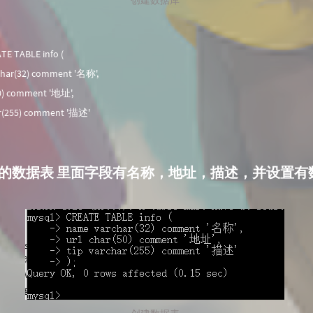
TE TABLE info (
char(32) comment '名称',
50) comment '地址',
har(255) comment '描述'
fo的数据表 里面字段有名称，地址，描述，并设置有