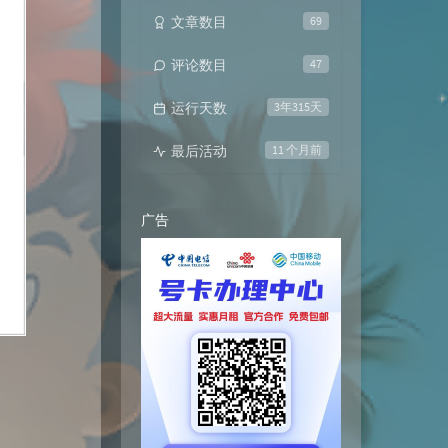
文章数目
69
评论数目
47
运行天数
3年315天
最后活动
11 个月前
广告