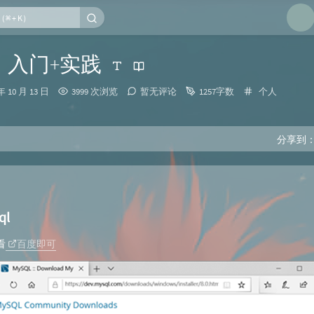
1
l】入门+实践
2
分
年 10 月 13 日
3999 次浏览
暂无评论
1257字数
个人
3
类：
4
5
分享到
6
ql
看
百度即可