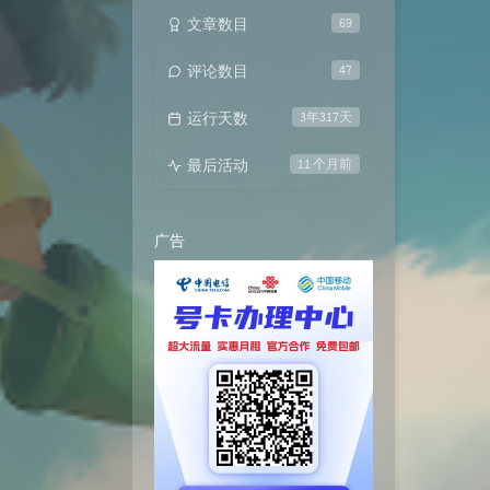
文章数目
69
评论数目
47
运行天数
3年317天
最后活动
11 个月前
广告