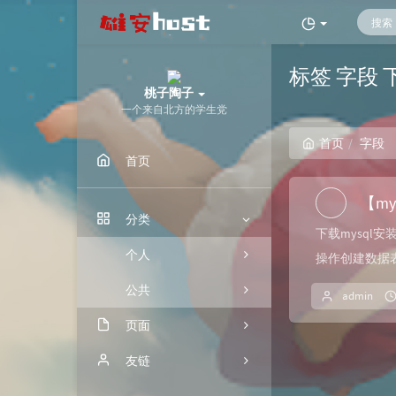
标签 字段
桃子陶子
一个来自北方的学生党
首页
字段
首页
【my
分类
下载mysql安
个人
操作创建数据表mys
公共
admin
页面
归档
友链