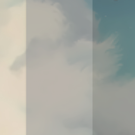
动态
微淘云网络
Xiongan图床
若海技术博客
KKgithub
与你-Yuni
归去如风