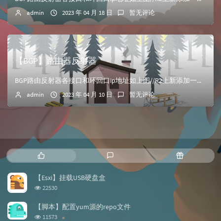
admin
2023 年 04 月 18 日
暂无评论
【BGP】路由器反射器
BGP路由反射器各接口和环回口ip地址如上图//R2上新添加一个loopback1 ip add 10.2.2.2 24在R2、R3路由器上测试连通性&l...
admin
2023 年 04 月 10 日
暂无评论
热
最
随
门
新
机
文
评
文
【Esxi】挂载USB硬盘盒
章
论
章
浏
22530
览
次
【脚本】配置yum源的repo文件
数:
浏
11573