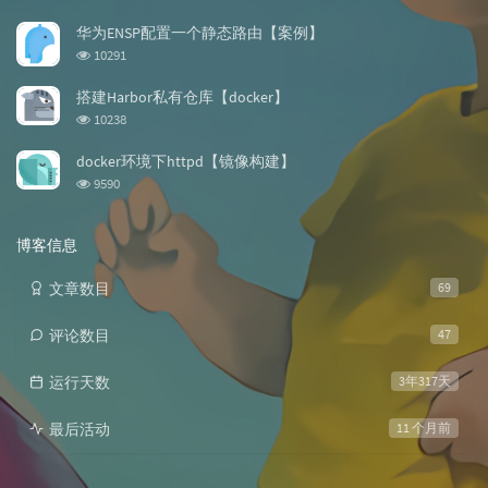
览
次
华为ENSP配置一个静态路由【案例】
数:
浏
10291
览
次
搭建Harbor私有仓库【docker】
数:
浏
10238
览
次
docker环境下httpd【镜像构建】
数:
浏
9590
览
次
数:
博客信息
文章数目
69
评论数目
47
运行天数
3年317天
最后活动
11 个月前