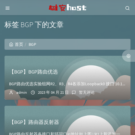
标签 BGP 下的文章
首页
BGP
【BGP】BGP路由优选
BGP路由优选实验组网R2、R3、R4各添加Loopback0 接口 10.123.x.x测试R2、R4的连通性配置OSPF 64512//配置R2，激活...
admin
2023 年 04 月 21 日
暂无评论
【BGP】路由器反射器
BGP路由反射器各接口和环回口ip地址如上图//R2上新添加一个loopback1 ip add 10.2.2.2 24在R2、R3路由器上测试连通性&l...