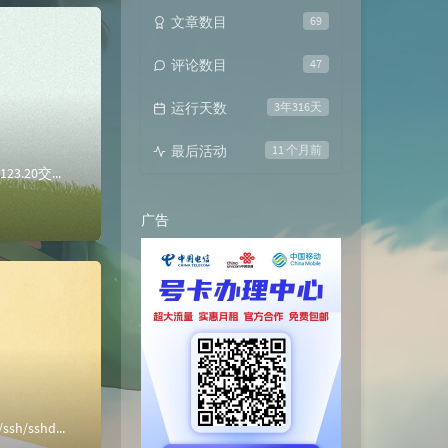
文章数目
69
评论数目
47
运行天数
3年316天
最后活动
11 个月前
OpenDaylight使用界面下发流表主机名ip角色controller192.168.123.10控制器1ovs192.168.123.20交换机pc...
广告
Karaf使用ssh可能会连接不上，需要配置本地VM8的网卡，或者ssh，推荐下面方法vi /etc/ssh/sshd_config //最后添加一行 P...