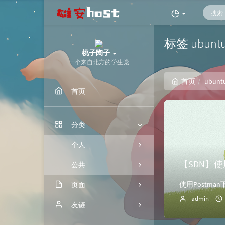
标签 ubun
桃子陶子
一个来自北方的学生党
首页
ubunt
首页
分类
个人
【SDN】使
公共
页面
admin
归档
友链