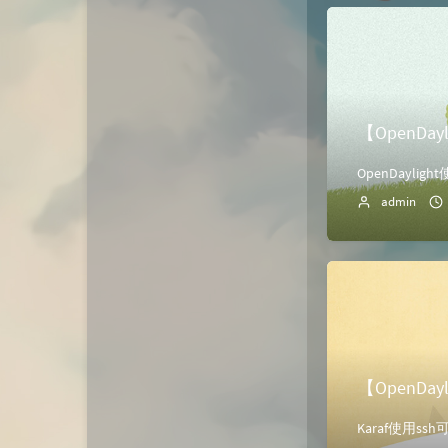
动态
微淘云网络
Xiongan图床
若海技术博客
KKgithub
【OpenDa
与你-Yuni
归去如风
admin
【OpenDay