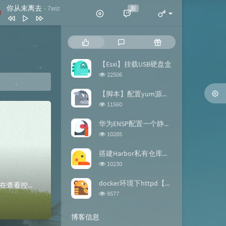
你从未离去
新
- 7wiz
你从未离去
7wiz
热
最
随
拍拍灰
脏饼干
门
新
机
文
评
文
【Esxi】挂载USB硬盘盒
我喜欢简单的生活
黄雯雯
章
论
章
浏
22506
反转地球
潘玮柏
览
次
【脚本】配置yum源的repo文件
谢谢你
刀郎
数:
浏
11560
览
此生最难忘 (DJ版)
宋天存 / 陈雪
次
华为ENSP配置一个静态路由【案例】
数:
浏
10285
览
次
搭建Harbor私有仓库【docker】
数:
浏
10230
览
次
docker环境下httpd【镜像构建】
使用Postman下发流表实验环境检查查看Opendaylight控制器登陆Opendaylight控制器，在查看控制器主机的6633端口监听状态root...
数:
浏
9577
览
次
博客信息
数: