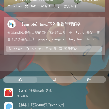
admin
2023 年 04 月 21 日
暂无评论
【ansible】linux下的集群管理服务
介绍ansible是新出现的自动化运维工具，基于Python开发，集
合了众多运维工具（puppet、cfengine、chef、func、fabric）
的...
admin
2022 年 11 月 08 日
暂无评论
热
最
随
门
新
机
文
评
文
【Esxi】挂载USB硬盘盒
章
论
章
浏
22552
览
次
【脚本】配置yum源的repo文件
数: