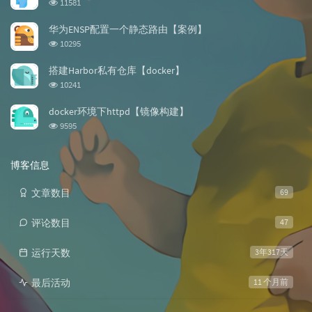
浏
11581
览
次
华为ENSP配置一个静态路由【案例】
数:
浏
10295
览
次
搭建Harbor私有仓库【docker】
数:
浏
10241
览
次
docker环境下httpd【镜像构建】
数:
浏
9595
览
次
数:
博客信息
文章数目
69
评论数目
47
运行天数
3年317天
最后活动
11 个月前