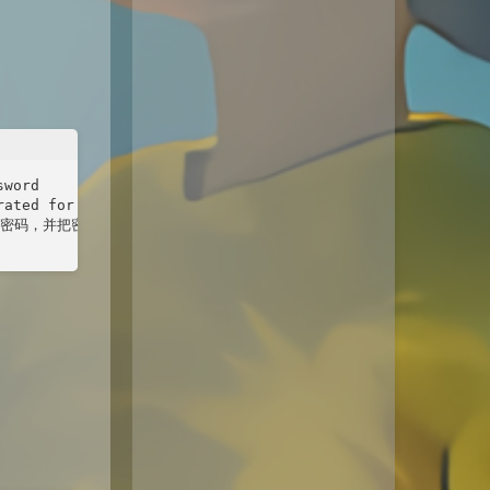
word

generated for root@localhost: KbVXiHlul3:> //查看初始密码，下
新设定密码，并把密码设置为Password123$
