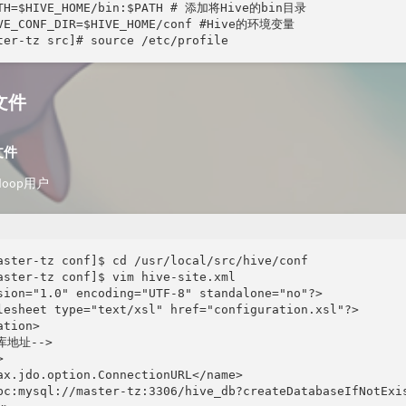
ATH=$HIVE_HOME/bin:$PATH # 添加将Hive的bin目录

VE_CONF_DIR=$HIVE_HOME/conf #Hive的环境变量

ter-tz src]# source /etc/profile
文件
l文件
oop用户
aster-tz conf]$ cd /usr/local/src/hive/conf

aster-tz conf]$ vim hive-site.xml

sion="1.0" encoding="UTF-8" standalone="no"?>

lesheet type="text/xsl" href="configuration.xsl"?>

tion>

库地址-->



ax.jdo.option.ConnectionURL</name>

bc:mysql://master-tz:3306/hive_db?createDatabaseIfNotExis