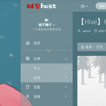
【Hive
桃子陶子
一个来自北方的学生党
博
发
admin
2023 
主：
布
时
首页
间：
首页
正文
分类
个人
公共
页面
归档
友链