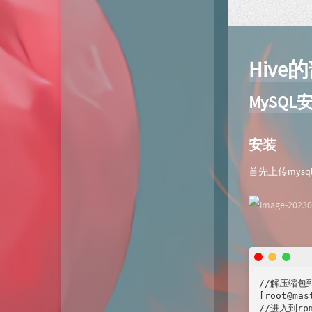
动态
微淘云网络
Xiongan图床
若海技术博客
Hive
KKgithub
MySQL
与你-Yuni
归去如风
安装
首先上传mys
//解压缩包
[root@mas
//进入到r