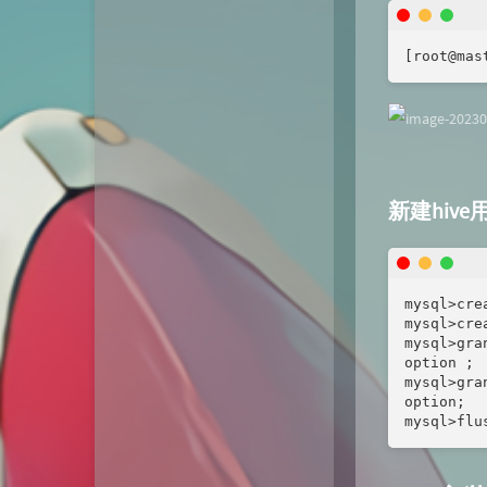
[root@mas
新建hiv
mysql>cre
mysql>cre
mysql>gra
option ;

mysql>gra
option;

mysql>flu