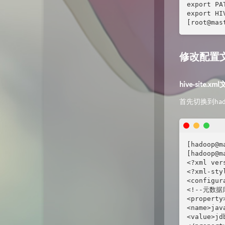
export P
export HI
[root@mas
修改配置
hive-site.xm
首先切换到had
[hadoop@m
[hadoop@m
<?xml ver
<?xml-sty
<configura
<!--元数据
<property>
<name>jav
<value>jd