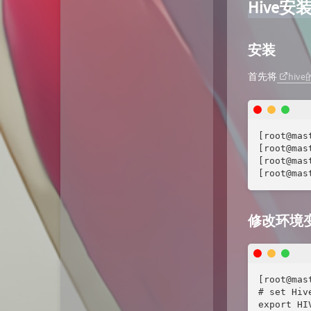
Hive安
安装
首先将
hiv
[root@mas
[root@mas
[root@mas
[root@mas
修改环境
[root@mas
# set Hiv
export HI