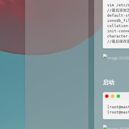
vim /etc/m
//最后添加五
default-s
innodb_fi
collation
init-conn
character
//最后保存
启动
[root@mas
[root@mas