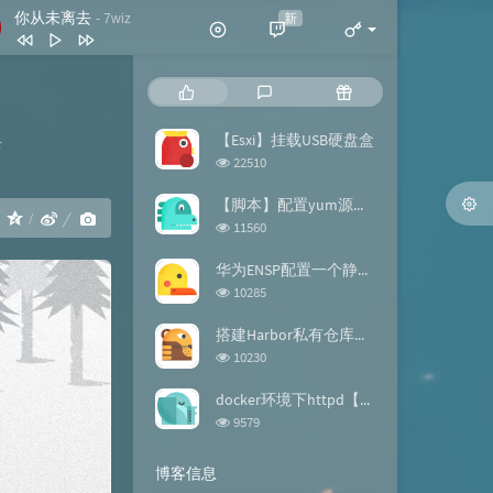
你从未离去
新
- 7wiz
你从未离去
7wiz
热
最
随
拍拍灰
脏饼干
门
新
机
文
评
文
【Esxi】挂载USB硬盘盒
录
我喜欢简单的生活
黄雯雯
章
论
章
浏
22510
反转地球
潘玮柏
览
次
【脚本】配置yum源的repo文件
谢谢你
刀郎
：
数:
浏
11560
览
此生最难忘 (DJ版)
宋天存 / 陈雪
次
华为ENSP配置一个静态路由【案例】
数:
浏
10285
览
次
搭建Harbor私有仓库【docker】
数:
浏
10230
览
次
docker环境下httpd【镜像构建】
数:
浏
9579
览
次
博客信息
数: