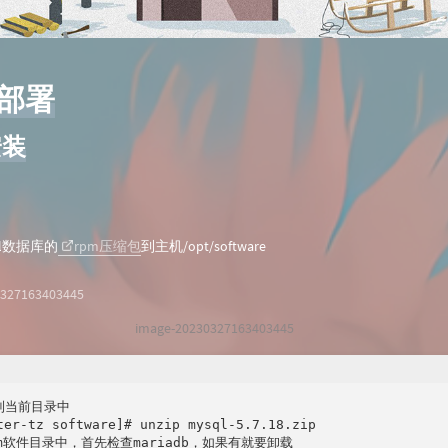
的部署
安装
ql数据库的
rpm压缩包
到主机/opt/software
image-20230327163403445
到当前目录中

ter-tz software]# unzip mysql-5.7.18.zip

pm软件目录中，首先检查mariadb，如果有就要卸载