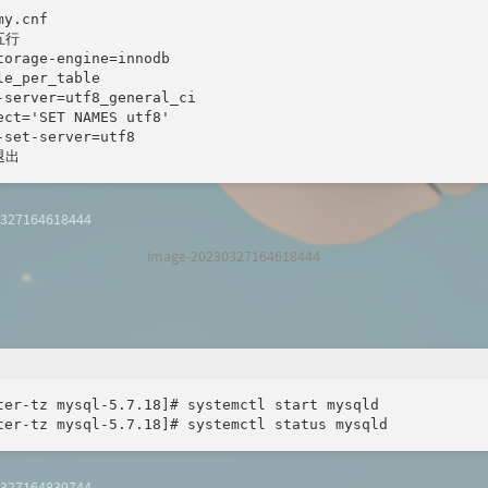
y.cnf

行

torage-engine=innodb

le_per_table

-server=utf8_general_ci

ect='SET NAMES utf8'

-set-server=utf8

退出
image-20230327164618444
ter-tz mysql-5.7.18]# systemctl start mysqld

ter-tz mysql-5.7.18]# systemctl status mysqld