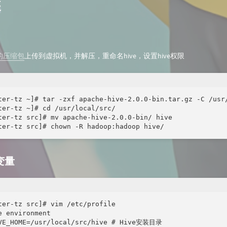
装
e的压缩包
上传到虚拟机，并解压，重命名hive，设置hive权限
ter-tz ~]# tar -zxf apache-hive-2.0.0-bin.tar.gz -C /usr/
ter-tz ~]# cd /usr/local/src/

ter-tz src]# mv apache-hive-2.0.0-bin/ hive

ter-tz src]# chown -R hadoop:hadoop hive/
变量
ter-tz src]# vim /etc/profile

e environment

VE_HOME=/usr/local/src/hive # Hive安装目录
