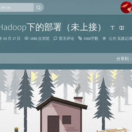
1
】Hadoop下的部署（未上接）
2
分
年 03 月 27 日
1986 次浏览
暂无评论
5360字数
公共
实践记
3
类：
4
5
分享到
6