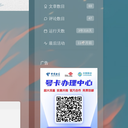
文章数目
69
评论数目
47
运行天数
3年316天
最后活动
11 个月前
广告