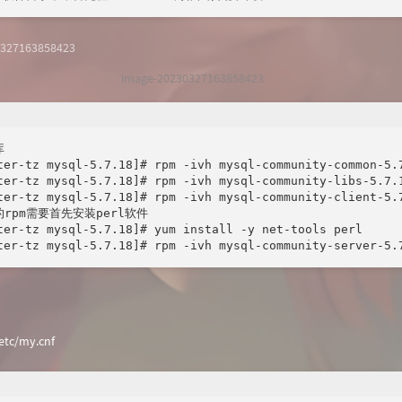
image-20230327163858423


ter-tz mysql-5.7.18]# rpm -ivh mysql-community-common-5.7
ter-tz mysql-5.7.18]# rpm -ivh mysql-community-libs-5.7.1
ter-tz mysql-5.7.18]# rpm -ivh mysql-community-client-5.7
rpm需要首先安装perl软件

ter-tz mysql-5.7.18]# yum install -y net-tools perl

ter-tz mysql-5.7.18]# rpm -ivh mysql-community-server-5.
/my.cnf