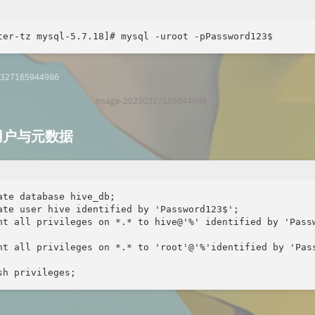
ter-tz mysql-5.7.18]# mysql -uroot -pPassword123$
image-20230327165944986
e用户与元数据
ate database hive_db;

ate user hive identified by 'Password123$';

nt all privileges on *.* to hive@'%' identified by 'Passw
nt all privileges on *.* to 'root'@'%'identified by 'Pass
sh privileges;