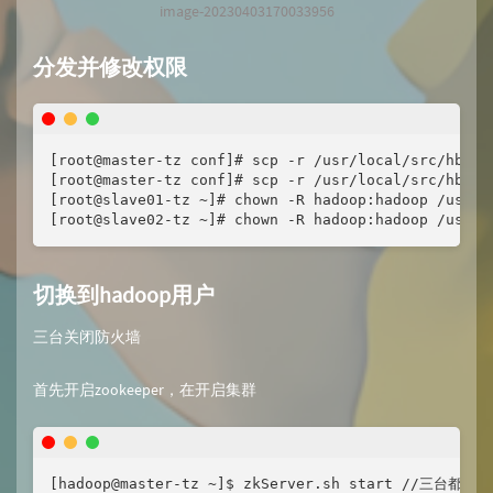
image-20230403170033956
分发并修改权限
[root@master-tz conf]# scp -r /usr/local/src/hbase 
[root@master-tz conf]# scp -r /usr/local/src/hbase 
[root@slave01-tz ~]# chown -R hadoop:hadoop /usr/lo
[root@slave02-tz ~]# chown -R hadoop:hadoop /usr/l
切换到hadoop用户
三台关闭防火墙
首先开启zookeeper，在开启集群
[hadoop@master-tz ~]$ zkServer.sh start //三台都需要