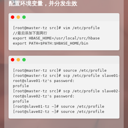
配置环境变量，并分发生效
[root@master-tz src]# vim /etc/profile

//最后添加下面两行

export HBASE_HOME=/usr/local/src/hbase

export PATH=$PATH:$HBASE_HOME/bin
[root@master-tz src]# source /etc/profile

[root@master-tz src]# scp /etc/profile slave01-tz:/
root@slave01-tz's password: 

profile                                           
[root@master-tz src]# scp /etc/profile slave02-tz:/
root@slave02-tz's password: 

profile

[root@slave01-tz ~]# source /etc/profile

[root@slave02-tz ~]# source /etc/profile