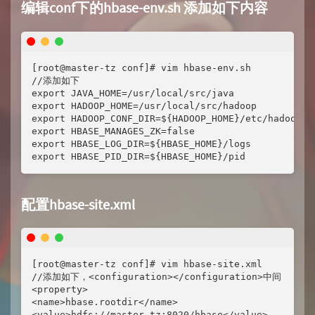
编辑conf下的hbase-env.sh 添加如下内容
[root@master-tz conf]# vim hbase-env.sh

//添加如下

export JAVA_HOME=/usr/local/src/java

export HADOOP_HOME=/usr/local/src/hadoop

export HADOOP_CONF_DIR=${HADOOP_HOME}/etc/hadoop

export HBASE_MANAGES_ZK=false

export HBASE_LOG_DIR=${HBASE_HOME}/logs

export HBASE_PID_DIR=${HBASE_HOME}/pid
配置hbase-site.xml
[root@master-tz conf]# vim hbase-site.xml

//添加如下，<configuration></configuration>中间

<property>

<name>hbase.rootdir</name>

<value>hdfs://master-tz:8020/hbase</value>
