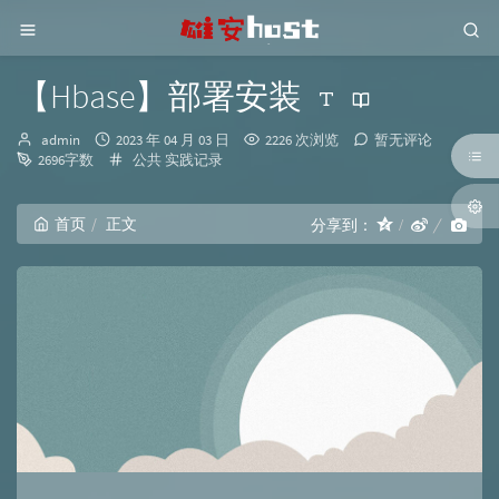
【Hbase】部署安装
博
发
admin
2023 年 04 月 03 日
2226 次浏览
暂无评论
主：
布
分
2696字数
公共
实践记录
时
类：
间：
首页
正文
分享到：