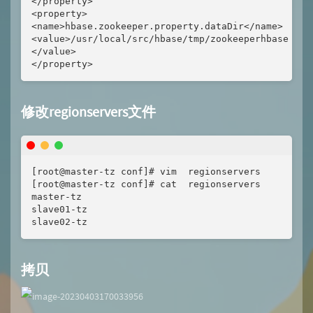
</property>

<property>

<name>hbase.zookeeper.property.dataDir</name>

<value>/usr/local/src/hbase/tmp/zookeeperhbase

</value>

</property>
修改regionservers文件
[root@master-tz conf]# vim  regionservers 

[root@master-tz conf]# cat  regionservers 

master-tz

slave01-tz

slave02-tz
拷贝