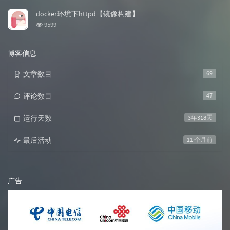
览
次
docker环境下httpd【镜像构建】
数:
浏
9599
览
次
数:
博客信息
文章数目
69
评论数目
47
运行天数
3年318天
最后活动
11 个月前
广告