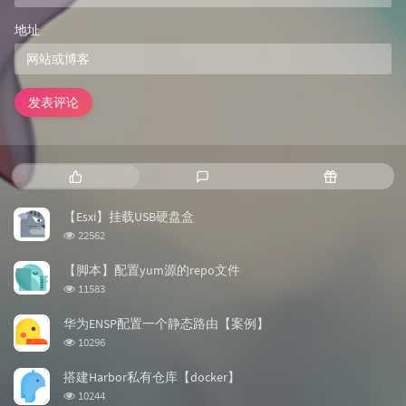
地址
发表评论
热
最
随
门
新
机
文
评
文
【Esxi】挂载USB硬盘盒
章
论
章
浏
22562
览
次
【脚本】配置yum源的repo文件
数:
浏
11583
览
次
华为ENSP配置一个静态路由【案例】
数:
浏
10296
览
次
搭建Harbor私有仓库【docker】
数:
浏
10244