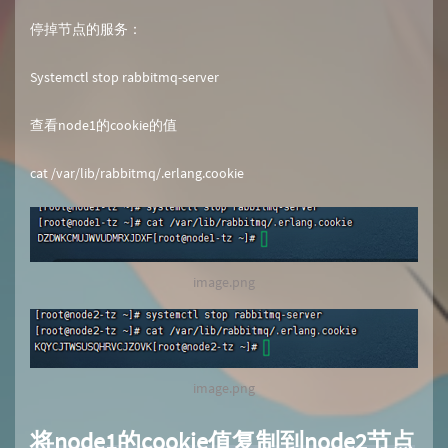
停掉节点的服务：
Systemctl stop rabbitmq-server
查看node1的cookie的值
cat /var/lib/rabbitmq/.erlang.cookie
image.png
image.png
将node1的cookie值复制到node2节点