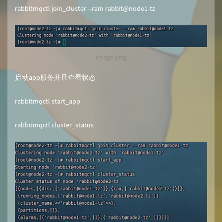
rabbitmqctl join_cluster --ram rabbit@node1-tz
image.png
启动app服务并且查看状态
rabbitmqctl start_app
rabbitmqctl cluster_status