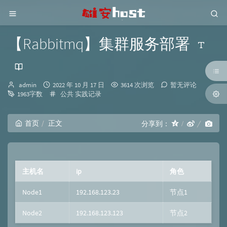
【Rabbitmq】集群服务部署
博
发
admin
2022 年 10 月 17 日
3614 次浏览
暂无评论
主：
布
分
1963字数
公共
实践记录
时
类：
间：
首页
正文
分享到：
主机名
ip
角色
Node1
192.168.123.23
节点1
Node2
192.168.123.123
节点2