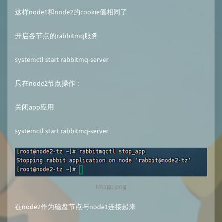
这样node1和node2的cookie值相同了
开启各节点的rabbitmq服务
systemctl start rabbitmq-server
只在node2节点操作：
关闭app应用
systemctl start rabbitmq-server
image.png
在node2作为磁盘节点与node1连接起来