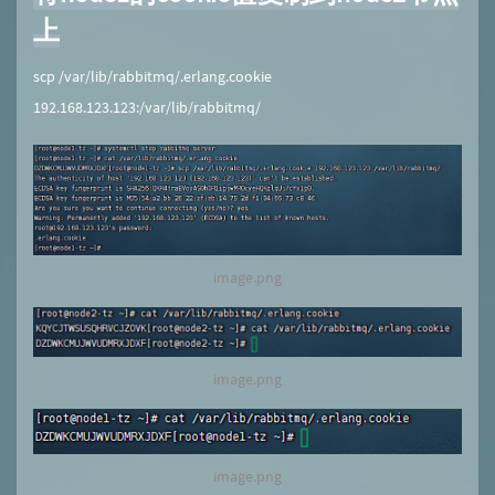
上
scp /var/lib/rabbitmq/.erlang.cookie
192.168.123.123:/var/lib/rabbitmq/
image.png
image.png
image.png