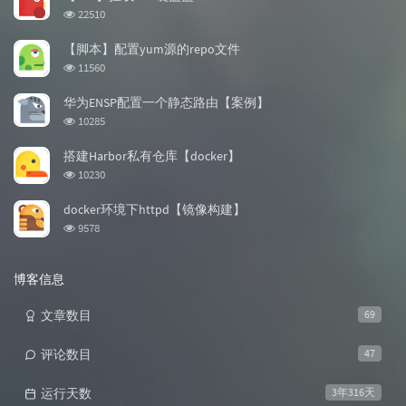
章
论
章
浏
22510
览
次
【脚本】配置yum源的repo文件
数:
浏
11560
览
次
华为ENSP配置一个静态路由【案例】
数:
浏
10285
览
次
搭建Harbor私有仓库【docker】
数:
浏
10230
览
次
docker环境下httpd【镜像构建】
数:
浏
9578
览
次
数:
博客信息
文章数目
69
评论数目
47
运行天数
3年316天