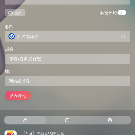
私密评论
表情
名称
*
🎲
邮箱
*
地址
发表评论
热
最
随
门
新
机
文
评
文
【Esxi】挂载USB硬盘盒