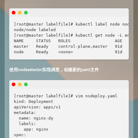
[root@master labelfile]# kubectl label node node en
node/node labeled

[root@master labelfile]# kubectl get node -L env

NAME     STATUS   ROLES                  AGE   VERS
master   Ready    control-plane,master   91d   v1.2
node     Ready    <none>                 91d   v1.
使用nodeselector实现调度，创建新的yaml文件
[root@master labelfile]# vim nsdeploy.yaml

kind: Deployment

apiVersion: apps/v1

metadata:

  name: nginx-dy

  labels:

    app: nginx

spec:
