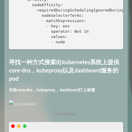
        nodeAffinity:

          requiredDuringSchedulingIgnoredDuringExec
            nodeSelectorTerms:

            - matchExpressions:

              - key: env

                operator: Not In

                values:

                - node
寻找一种方式搜索出kubernetes系统上提供
core-dns，kubeproxy以及dashboard服务的
pod
先给core-dns，kubeproxy，dashboard打上标签
68422694647