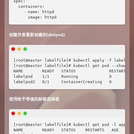
spec:

  containers:

    - name: httpd

      image: httpd
创建并查看新创建的labelpod2
[root@master labelfile]# kubectl apply -f labelpod2
[root@master labelfile]# kubectl get pod --show-lab
NAME        READY   STATUS              RESTARTS   
labelpod    1/1     Running             0         
labelpod2   0/1     ContainerCreating   0         
使用给予等值的标签选择器
[root@master labelfile]# kubectl get pod -l app=htt
NAME        READY   STATUS    RESTARTS   AGE
