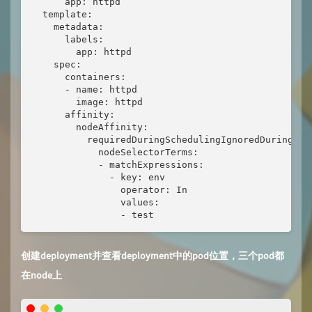
      app: httpd

  template:

    metadata:

      labels:

        app: httpd

    spec:

      containers:

      - name: httpd

        image: httpd

      affinity:

        nodeAffinity:

          requiredDuringSchedulingIgnoredDuringExec
            nodeSelectorTerms:

            - matchExpressions:

              - key: env

                operator: In

                values:

                - test
创建deployment并查看deployment中的pod位置，三个pod都
在node上