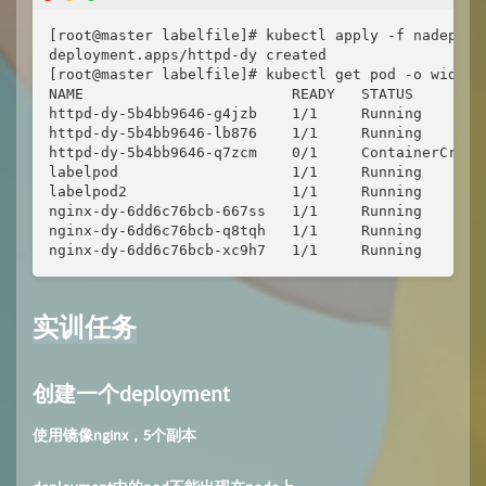
[root@master labelfile]# kubectl apply -f nadeploy2
deployment.apps/httpd-dy created

[root@master labelfile]# kubectl get pod -o wide

NAME                        READY   STATUS        
httpd-dy-5b4bb9646-g4jzb    1/1     Running       
httpd-dy-5b4bb9646-lb876    1/1     Running       
httpd-dy-5b4bb9646-q7zcm    0/1     ContainerCreat
labelpod                    1/1     Running       
labelpod2                   1/1     Running       
nginx-dy-6dd6c76bcb-667ss   1/1     Running       
nginx-dy-6dd6c76bcb-q8tqh   1/1     Running       
nginx-dy-6dd6c76bcb-xc9h7   1/1     Running       
实训任务
创建一个deployment
使用镜像nginx，5个副本