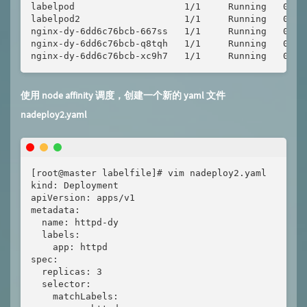
labelpod                    1/1     Running   0   
labelpod2                   1/1     Running   0   
nginx-dy-6dd6c76bcb-667ss   1/1     Running   0   
nginx-dy-6dd6c76bcb-q8tqh   1/1     Running   0   
nginx-dy-6dd6c76bcb-xc9h7   1/1     Running   0   
使用 node affinity 调度，创建一个新的 yaml 文件
nadeploy2.yaml
[root@master labelfile]# vim nadeploy2.yaml

kind: Deployment

apiVersion: apps/v1

metadata:

  name: httpd-dy

  labels:

    app: httpd

spec:

  replicas: 3

  selector:

    matchLabels:
