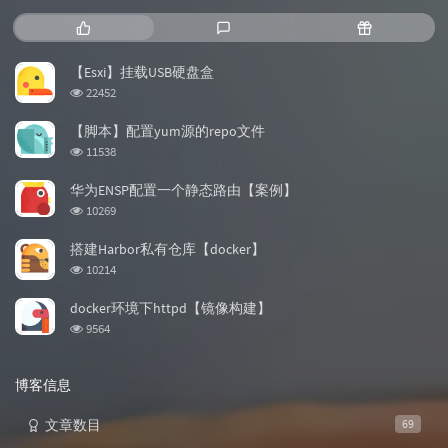
热
最
随
门
新
机
文
评
文
【Esxi】挂载USB硬盘盒
章
论
章
浏
22452
览
次
【脚本】配置yum源的repo文件
数:
浏
11538
览
次
华为ENSP配置一个静态路由【案例】
数:
浏
10269
览
次
搭建Harbor私有仓库【docker】
数:
浏
10214
览
次
docker环境下httpd【镜像构建】
数:
浏
9564
览
次
数:
博客信息
文章数目
69