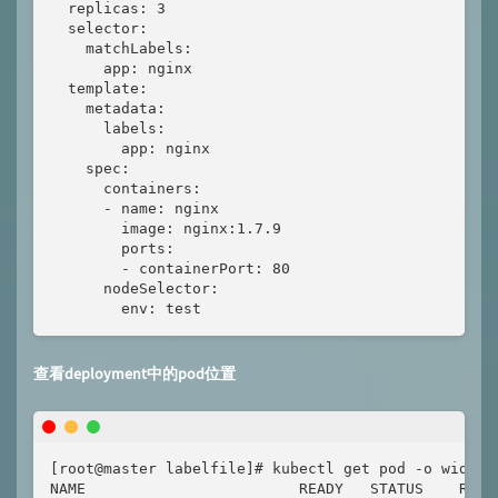
  replicas: 3

  selector:

    matchLabels:

      app: nginx

  template:

    metadata:

      labels:

        app: nginx

    spec:

      containers:

      - name: nginx

        image: nginx:1.7.9

        ports:

        - containerPort: 80

      nodeSelector:

        env: test
查看deployment中的pod位置
[root@master labelfile]# kubectl get pod -o wide

NAME                        READY   STATUS    REST