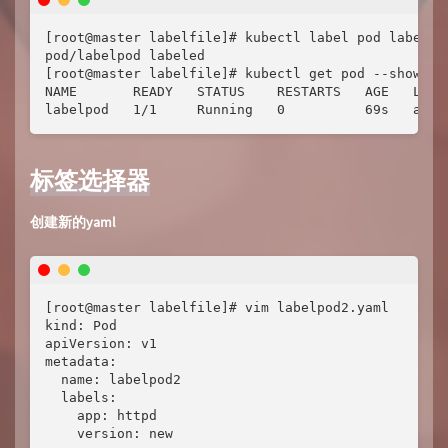
[root@master labelfile]# kubectl label pod labelpod
pod/labelpod labeled

[root@master labelfile]# kubectl get pod --show-lab
NAME       READY   STATUS    RESTARTS   AGE   LABEL
labelpod   1/1     Running   0          69s   app=
标签选择器
创建新的yaml
[root@master labelfile]# vim labelpod2.yaml

kind: Pod

apiVersion: v1

metadata:

  name: labelpod2

  labels:

    app: httpd

    version: new
