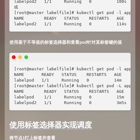
labelpod2   1/1     Running   0          100s

或

[root@master labelfile]# kubectl get pod -l app==ht
NAME        READY   STATUS    RESTARTS   AGE

labelpod2   1/1     Running   0          114s
使用基于不等值的标签选择器和查看pod针对某标签键的值
[root@master labelfile]# kubectl get pod -l app!=ht
NAME       READY   STATUS    RESTARTS   AGE

labelpod   1/1     Running   0          14m

[root@master labelfile]# kubectl get pod -L app

NAME        READY   STATUS    RESTARTS   AGE    APP
labelpod    1/1     Running   0          15m    bus
labelpod2   1/1     Running   0          3m5s   ht
使用标签选择器实现调度
将节点1打上标签并查看