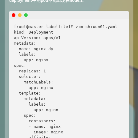
deployment中的pod不能出现在node上
[root@master labelfile]# vim shixun01.yaml

kind: Deployment

apiVersion: apps/v1

metadata:

  name: nginx-dy

  labels:

    app: nginx

spec:

  replicas: 1

  selector:

    matchLabels:

      app: nginx

  template:

    metadata:

      labels:

        app: nginx

    spec:

      containers:

      - name: nginx

        image: nginx

      affinity:
