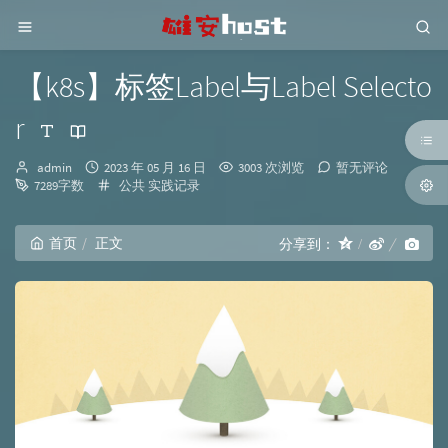
【k8s】标签Label与Label Selecto
r
博
发
admin
2023 年 05 月 16 日
3003 次浏览
暂无评论
主：
布
分
7289字数
公共
实践记录
时
类：
间：
首页
正文
分享到：