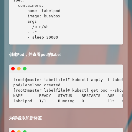
spec:

  containers:

    - name: labelpod

      image: busybox

      args:

      - /bin/sh

      - -c

      - sleep 30000
创建Pod，并查看pod的label
[root@master labelfile]# kubectl apply -f labelpod.
pod/labelpod created

[root@master labelfile]# kubectl get pod --show-lab
NAME       READY   STATUS    RESTARTS   AGE   LABEL
labelpod   1/1     Running   0          11s   app=
为容器添加新标签