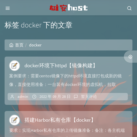
标签 docker 下的文章
首页
docker
docker环境下httpd【镜像构建】
案例要求：需要centos镜像下的httpd环境直接打包成新的镜
像，直接使用准备：一台装有docker环境的虚拟机，拉取
centos:7的镜像（最新的也可...
admin
2022 年 09 月 28 日
暂无评论
搭建Harbor私有仓库【docker】
要求：实现Harbor私有仓库的上传镜像准备：备注：各主机端