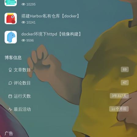
数:
浏
10295
览
次
搭建Harbor私有仓库【docker】
数:
浏
10241
览
次
docker环境下httpd【镜像构建】
数:
浏
9596
览
次
数:
博客信息
文章数目
69
评论数目
47
运行天数
3年317天
最后活动
11 个月前
广告