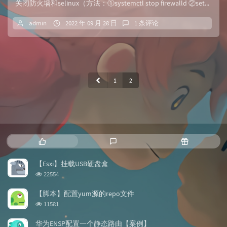
关闭防火墙和selinux（方法：①systemctl stop firewalld ②set...
admin
2022 年 09 月 28 日
1 条评论
1
2
热
最
随
门
新
机
文
评
文
【Esxi】挂载USB硬盘盒
章
论
章
浏
22554
览
次
【脚本】配置yum源的repo文件
数:
浏
11581
览
次
华为ENSP配置一个静态路由【案例】