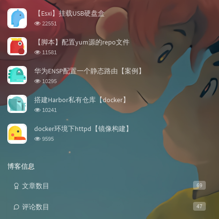
门
新
机
文
评
文
【Esxi】挂载USB硬盘盒
章
论
章
浏
22551
览
次
【脚本】配置yum源的repo文件
数:
浏
11581
览
次
华为ENSP配置一个静态路由【案例】
数:
浏
10295
览
次
搭建Harbor私有仓库【docker】
数:
浏
10241
览
次
docker环境下httpd【镜像构建】
数:
浏
9595
览
次
数:
博客信息
文章数目
69
评论数目
47