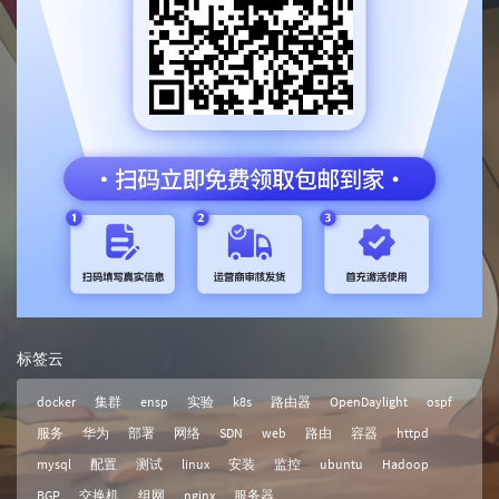
标签云
docker
集群
ensp
实验
k8s
路由器
OpenDaylight
ospf
服务
华为
部署
网络
SDN
web
路由
容器
httpd
mysql
配置
测试
linux
安装
监控
ubuntu
Hadoop
BGP
交换机
组网
nginx
服务器