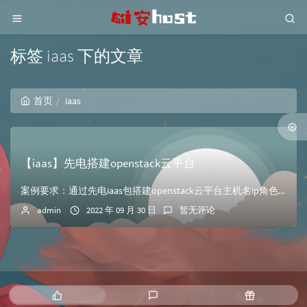
标签 iaas 下的文章
首页
iaas
【iaas】先电搭建openstack云平台
案例要求：通过先电iaas包搭建openstack云平台主机名ip角色ftp192.168.123.110ftp源Controller192.168.12...
admin
2022 年 09 月 30 日
暂无评论
热
最
随