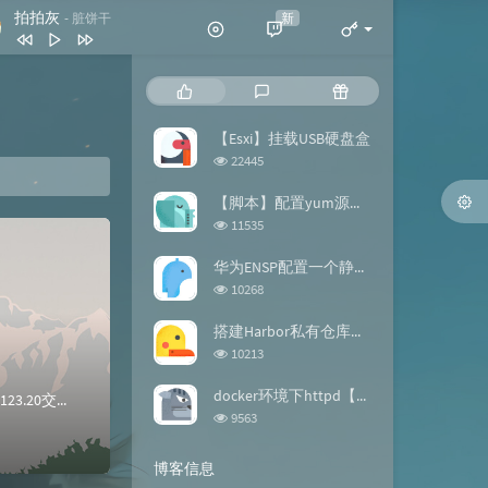
拍拍灰
新
- 脏饼干
拍拍灰
脏饼干
热
最
随
我喜欢简单的生活
黄雯雯
门
新
机
文
评
文
【Esxi】挂载USB硬盘盒
反转地球
潘玮柏
章
论
章
浏
22445
谢谢你
刀郎
览
次
【脚本】配置yum源的repo文件
此生最难忘 (DJ版)
宋天存 / 陈雪
数:
浏
11535
览
风含情水含笑
杨钰莹
次
华为ENSP配置一个静态路由【案例】
数:
浏
10268
览
次
搭建Harbor私有仓库【docker】
数:
浏
10213
览
次
docker环境下httpd【镜像构建】
OpenDaylight使用界面下发流表主机名ip角色controller192.168.123.10控制器1ovs192.168.123.20交换机pc...
数:
浏
9563
览
次
博客信息
数: