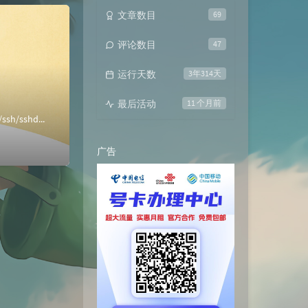
文章数目
69
评论数目
47
运行天数
3年314天
最后活动
11 个月前
Karaf使用ssh可能会连接不上，需要配置本地VM8的网卡，或者ssh，推荐下面方法vi /etc/ssh/sshd_config //最后添加一行 P...
广告