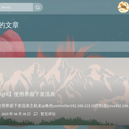
1
下的文章
2
3
4
5
6
ylight】使用界面下发流表
2023 年 04 月 05 日
暂无评论