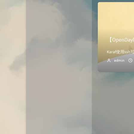
动态
微淘云网络
Xiongan图床
若海技术博客
KKgithub
【OpenDay
与你-Yuni
归去如风
admin