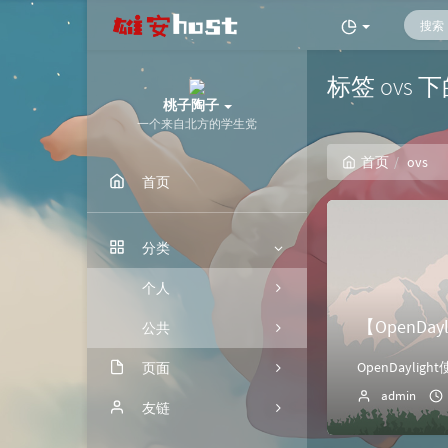
标签 ovs 
桃子陶子
一个来自北方的学生党
首页
ovs
首页
分类
个人
【OpenDa
公共
页面
admin
归档
友链