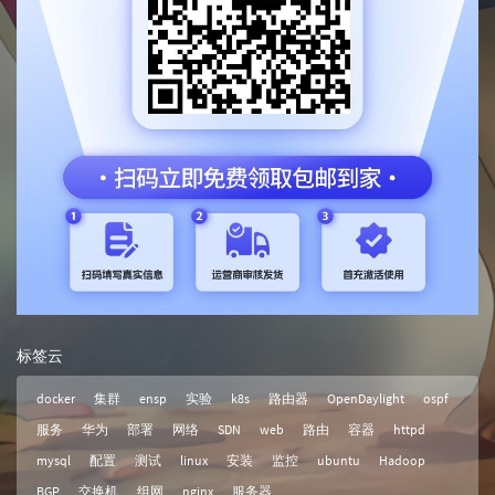
标签云
docker
集群
ensp
实验
k8s
路由器
OpenDaylight
ospf
服务
华为
部署
网络
SDN
web
路由
容器
httpd
mysql
配置
测试
linux
安装
监控
ubuntu
Hadoop
BGP
交换机
组网
nginx
服务器