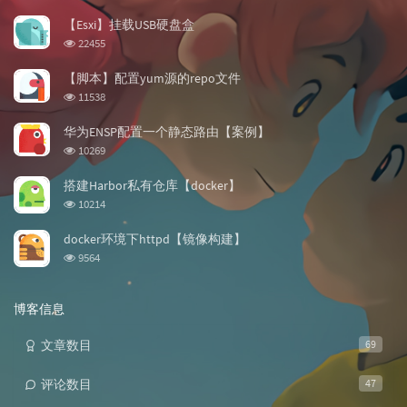
门
新
机
文
评
文
【Esxi】挂载USB硬盘盒
章
论
章
浏
22455
览
次
【脚本】配置yum源的repo文件
数:
浏
11538
览
次
华为ENSP配置一个静态路由【案例】
数:
浏
10269
览
次
搭建Harbor私有仓库【docker】
数:
浏
10214
览
次
docker环境下httpd【镜像构建】
数:
浏
9564
览
次
数:
博客信息
文章数目
69
评论数目
47