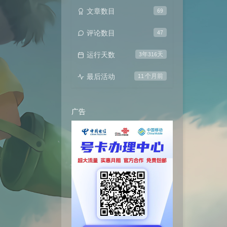
文章数目
69
评论数目
47
运行天数
3年316天
最后活动
11 个月前
广告