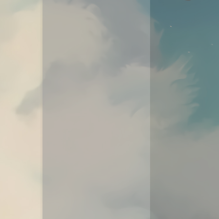
动态
微淘云网络
Xiongan图床
若海技术博客
KKgithub
与你-Yuni
归去如风