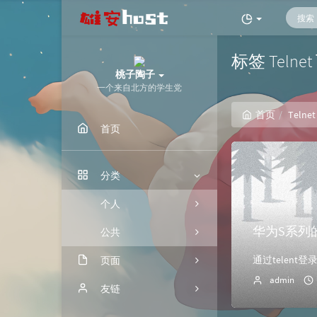
标签 Teln
桃子陶子
一个来自北方的学生党
首页
Telnet
首页
分类
个人
华为S系列的
公共
页面
admin
归档
友链