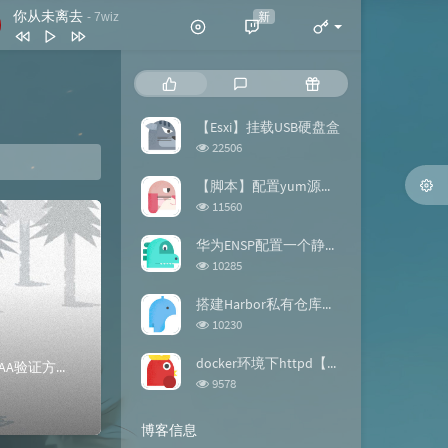
你从未离去
新
- 7wiz
你从未离去
7wiz
热
最
随
拍拍灰
脏饼干
门
新
机
文
评
文
【Esxi】挂载USB硬盘盒
我喜欢简单的生活
黄雯雯
章
论
章
浏
22506
反转地球
潘玮柏
览
次
【脚本】配置yum源的repo文件
谢谢你
刀郎
数:
浏
11560
览
此生最难忘 (DJ版)
宋天存 / 陈雪
次
华为ENSP配置一个静态路由【案例】
数:
浏
10285
览
次
搭建Harbor私有仓库【docker】
数:
浏
10230
览
次
docker环境下httpd【镜像构建】
通过telent登录交换机应用场景:两台物理交换机（同段）之间的telnet访问 SW2 可以 以AAA验证方式登录到SW1的VRP系统已经配置好了交换机...
数:
浏
9578
览
次
博客信息
数: