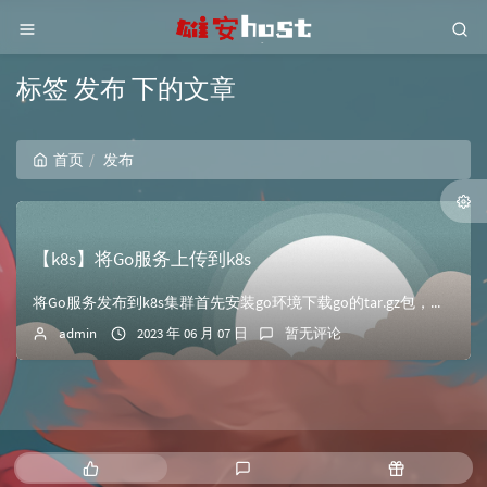
标签 发布 下的文章
首页
发布
【k8s】将Go服务上传到k8s
将Go服务发布到k8s集群首先安装go环境下载go的tar.gz包，可以前往阿里云镜像站go页面下载相应版本地址：https://mirrors.aliy...
admin
2023 年 06 月 07 日
暂无评论
热
最
随