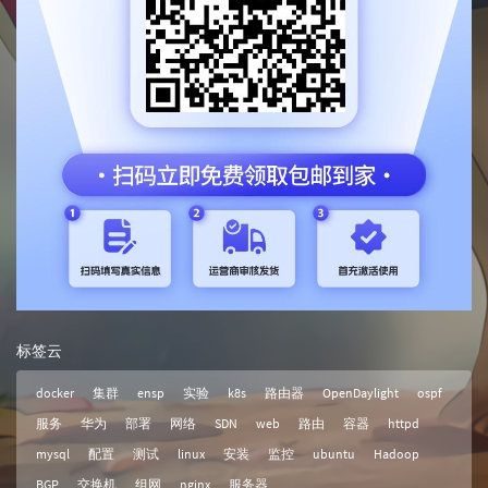
标签云
docker
集群
ensp
实验
k8s
路由器
OpenDaylight
ospf
服务
华为
部署
网络
SDN
web
路由
容器
httpd
mysql
配置
测试
linux
安装
监控
ubuntu
Hadoop
BGP
交换机
组网
nginx
服务器