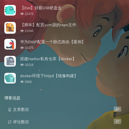
门
新
机
文
评
文
【Esxi】挂载USB硬盘盒
章
论
章
浏
22475
览
次
【脚本】配置yum源的repo文件
数:
浏
11545
览
次
华为ENSP配置一个静态路由【案例】
数:
浏
10275
览
次
搭建Harbor私有仓库【docker】
数:
浏
10218
览
次
docker环境下httpd【镜像构建】
数:
浏
9565
览
次
数:
博客信息
文章数目
69
评论数目
47