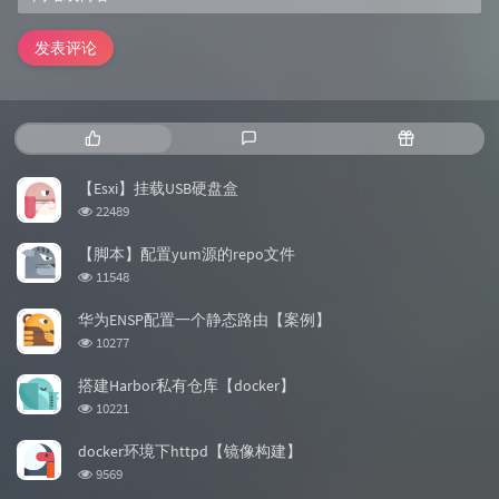
发表评论
热
最
随
门
新
机
文
评
文
【Esxi】挂载USB硬盘盒
章
论
章
浏
22489
览
次
【脚本】配置yum源的repo文件
数:
浏
11548
览
次
华为ENSP配置一个静态路由【案例】
数:
浏
10277
览
次
搭建Harbor私有仓库【docker】
数:
浏
10221
览
次
docker环境下httpd【镜像构建】
数:
浏
9569
览