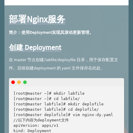
部署Nginx服务
简介：使用Deployment实现其滚动更新管理。
创建 Deployment
在 master 节点创建/labfile/deployfile 目录，用于保存配置文
件。后续创建deployment 的 yaml 文件保存在此处。
[root@master ~]# mkdir labfile

[root@master ~]# cd labfile/

[root@master labfile]# mkdir deplofile

[root@master labfile]# cd deplofile/

[root@master deplofile]# vim nginx-dy.yaml

//以下内容为deployment文件

apiVersion: apps/v1

kind: Deployment
