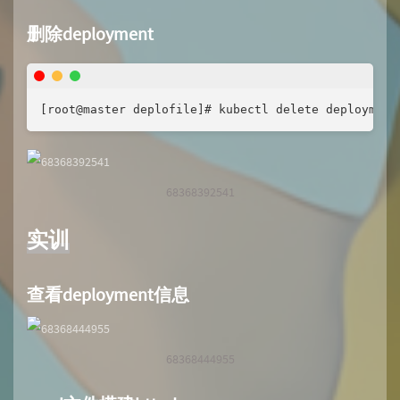
删除deployment
[root@master deplofile]# kubectl delete deployment
68368392541
实训
查看deployment信息
68368444955