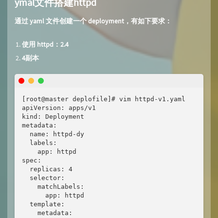
ymal文件搭建httpd
通过 yaml 文件创建一个 deployment，有如下要求：
使用 httpd：2.4
4副本
[root@master deplofile]# vim httpd-v1.yaml

apiVersion: apps/v1

kind: Deployment

metadata:

  name: httpd-dy

  labels:

    app: httpd

spec:

  replicas: 4

  selector:

    matchLabels:

      app: httpd

  template:

    metadata:
