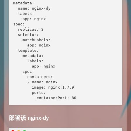
metadata:

  name: nginx-dy

  labels:

    app: nginx

spec:

  replicas: 3

  selector:

    matchLabels:

      app: nginx

  template:

    metadata:

      labels:

        app: nginx

    spec:

      containers:

      - name: nginx

        image: nginx:1.7.9

        ports:

        - containerPort: 80
部署该 nginx-dy