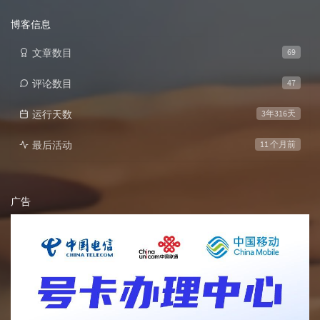
次
数:
博客信息
文章数目
69
评论数目
47
运行天数
3年316天
最后活动
11 个月前
广告