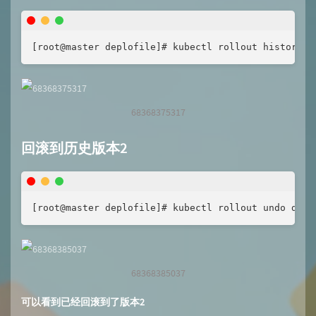
[root@master deplofile]# kubectl rollout history d
68368375317
回滚到历史版本2
[root@master deplofile]# kubectl rollout undo depl
68368385037
可以看到已经回滚到了版本2