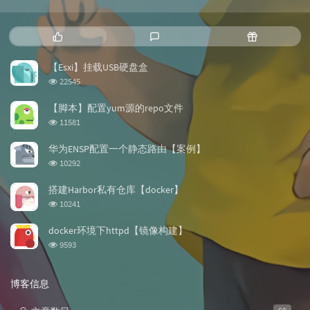
热
最
随
门
新
机
文
评
文
【Esxi】挂载USB硬盘盒
章
论
章
浏
22545
览
次
【脚本】配置yum源的repo文件
数:
浏
11581
览
次
华为ENSP配置一个静态路由【案例】
数:
浏
10292
览
次
搭建Harbor私有仓库【docker】
数:
浏
10241
览
次
docker环境下httpd【镜像构建】
数:
浏
9593
览
次
数:
博客信息