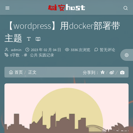
【wordpress】用docker部署带
主题
博
发
admin
2023 年 02 月 04 日
3336 次浏览
暂无评论
主：
分
布
0字数
公共
实践记录
类：
时
间：
首页
正文
分享到：