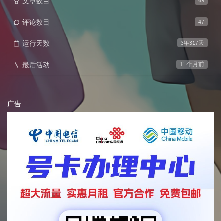
文章数目
69
评论数目
47
运行天数
3年317天
最后活动
11 个月前
广告